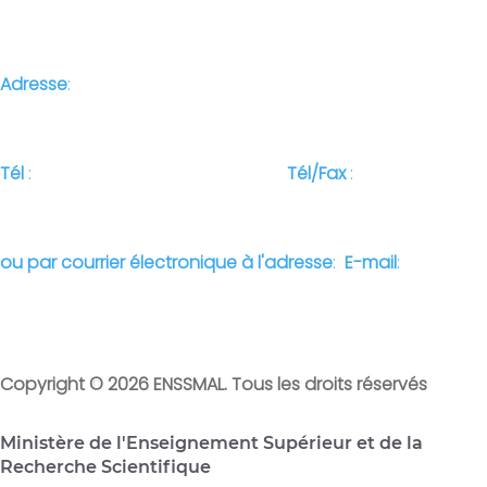
Adresse
:
Campus Universitaire de Dely Ibrahim Bois des
Cars, B.P. 19, 16047, Alger, Algérie
Tél
:
+213 (0) 23 31 21 75
Tél/Fax
:
+213 (0) 23 31 21
75
ou par courrier électronique à l'adresse
:
E-mail
:
contact@enssmal.edu.dz
Copyright © 2026 ENSSMAL. Tous les droits réservés
Ministère de l'Enseignement Supérieur et de la
Recherche Scientifique