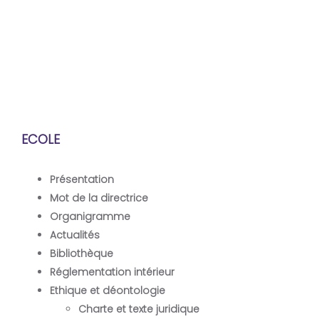
Houari Boumediene
Ecole Nationale Supérieure Agronomique
Laboratoire de Biologie Animale Appliquée
ECOLE
Présentation
Mot de la directrice
Organigramme
Actualités
Bibliothèque
Réglementation intérieur
Ethique et déontologie
Charte et texte juridique