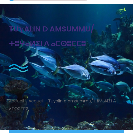
TUƔALIN D AMSUMMU/
ⵜⵓⵖⴰⵍⵉⵏ ⴷ ⴰⵎⵙⵓⵎⵎⵓ
Accueil
~
Accueil
~
Tuɣalin d amsummu/ⵜⵓⵖⴰⵍⵉⵏ ⴷ
ⴰⵎⵙⵓⵎⵎⵓ