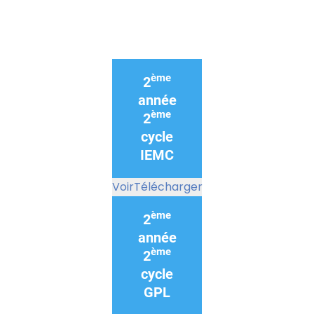
ème
2
année
ème
2
cycle
IEMC
Voir
Télécharger
ème
2
année
ème
2
cycle
GPL