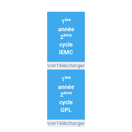
ère
1
année
ème
2
cycle
IEMC
Voir
Télécharger
ère
1
année
ème
2
cycle
GPL
Voir
Télécharger