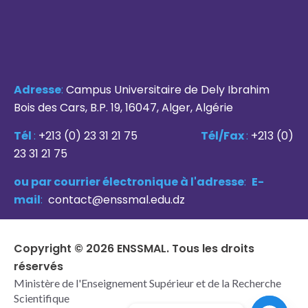
Adresse
:
Campus Universitaire de Dely Ibrahim
Bois des Cars, B.P. 19, 16047, Alger, Algérie
Tél
:
+213 (0) 23 31 21 75
Tél/Fax
:
+213 (0)
23 31 21 75
ou par courrier électronique à l'adresse
:
E-
mail
:
contact@enssmal.edu.dz
Copyright © 2026 ENSSMAL. Tous les droits
réservés
Ministère de l'Enseignement Supérieur et de la Recherche
Scientifique