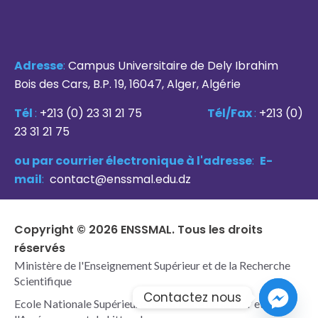
Adresse
:
Campus Universitaire de Dely Ibrahim
Bois des Cars, B.P. 19, 16047, Alger, Algérie
Tél
:
+213 (0) 23 31 21 75
Tél/Fax
:
+213 (0)
23 31 21 75
ou par courrier électronique à l'adresse
:
E-
mail
:
contact@enssmal.edu.dz
Copyright © 2026 ENSSMAL. Tous les droits
réservés
Ministère de l'Enseignement Supérieur et de la Recherche
Scientifique
Contactez nous
Ecole Nationale Supérieure des Science de la Mer et de