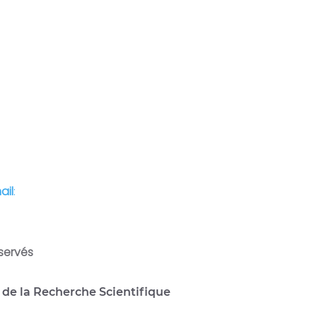
Bois des Cars, B.P. 19, 16047, Alger, Algérie
13 (0) 23 31 21 75
ail
:
contact@enssmal.edu.dz
servés
 de la Recherche Scientifique