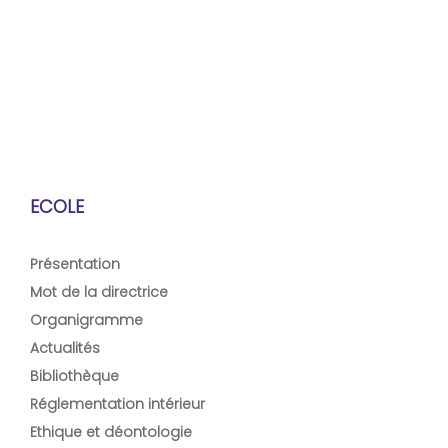
Ministère de l'enseignement
Ecole Nationale
supérieur et de la recherche
Polytechnique
scientifique
Ecole des Hautes E
Ecole Nationale Supérieure
Commerciales
de l'Hydraulique
ECOLE
Présentation
Mot de la directrice
Organigramme
Actualités
Bibliothèque
Réglementation intérieur
Ethique et déontologie