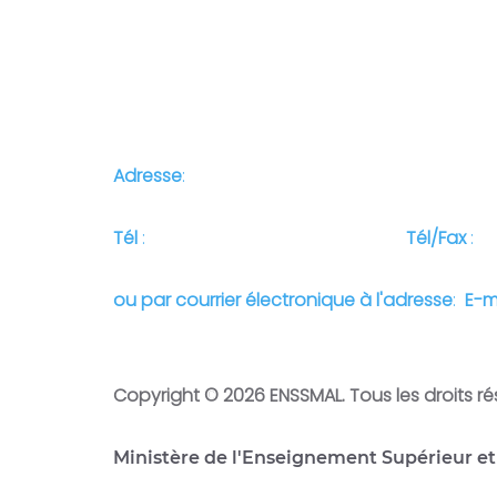
Adresse
:
Campus Universitaire de Dely Ibrahim 
Tél
:
+213 (0) 23 31 21 75
Tél/Fax
:
+2
ou par courrier électronique à l'adresse
:
E-m
Copyright © 2026 ENSSMAL. Tous les droits ré
Ministère de l'Enseignement Supérieur et